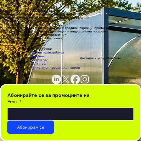
Понижаване на разходите за носещата конструкция поради лекотата на
поликарбонатните плоскости.
Вандалоустойчив и подходящ за обществени сгради и съоръжения.
Приложение на поликарбоната:
Покриви, козирки и вертикални индустриални фасади
Покриви и козирки за стадиони и спортни съоръжения
Покриви и козирки за спирки
Защитни прегради за гаражи
Защитни прегради на веранди, зимни градини, парници, оранжерии
Подвижни стени и прегради в жилищни и индустриална постройки
Плувни басейни и спортни съоръжения
Остъклени врати и тераси, паравани
Privacy Policy
Меню
Поликарбонат
Плътен поликарбонат
Профили
Начало
Продукти
Доставка и услуги
Контакти
Плексиглас
Пено-PVC
Полиетилен терефталат-гликол
Абонирайте се за промоциите ни
Email
*
Абонирам се