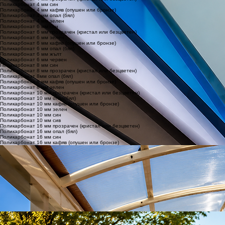
Поликарбонат 4 мм син
Поликарбонат 4 мм кафяв (опушен или бронзе)
Поликарбонат 4 мм опал (бял)
Поликарбонат 4 мм зелен
Поликарбонат 6 мм син
Поликарбонат 6 мм прозрачен (кристал или безцветен)
Поликарбонат 6 мм зелен
Поликарбонат 6 мм кафяв (опушен или бронзе)
Поликарбонат 6 мм опал (бял)
Поликарбонат 6 мм жълт
Поликарбонат 6 мм червен
Поликарбонат 8 мм син
Поликарбонат 8 мм прозрачен (кристал или безцветен)
Поликарбонат 8мм опал (бял)
Поликарбонат 8 мм кафяв (опушен или бронзе)
Поликарбонат 8 мм зелен
Поликарбонат 10 мм прозрачен (кристал или безцветен)
Поликарбонат 10 мм опал(бял)
Поликарбонат 10 мм кафяв (опушен или бронзе)
Поликарбонат 10 мм зелен
Поликарбонат 10 мм син
Поликарбонат 10 мм сив
Поликарбонат 16 мм прозрачен (кристал или безцветен)
Поликарбонат 16 мм опал (бял)
Поликарбонат 16 мм син
Поликарбонат 16 мм кафяв (опушен или бронзе)
Защо да изберете поликарбонат?
Здравина и лекота
Устойчивост на атмосферни условия.
Отлично съчетание между здравина и тегло.
Несравними топлоизолационни качества спрямо останалите пластмасови плоскости.
Чистота и удобство
Материалът е с висока степен на прозрачност и чистота от примеси. 89%
светлопропускливост.
Плоскостите могат да се монтират без специални средства за повдигане, тъй като са
изключително леки.
По-евтино и за по-дълго