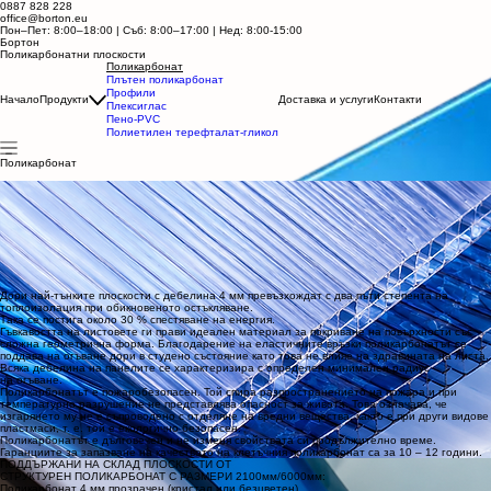
0887 828 228
office@borton.eu
Пон–Пет: 8:00–18:00 | Съб: 8:00–17:00
| Нед: 8:00-15:00
Бортон
Поликарбонатни плоскости
Поликарбонат
Плътен поликарбонат
Профили
Начало
Продукти
Доставка и услуги
Контакти
Плексиглас
Пено-PVC
Полиетилен терефталат-гликол
Поликарбонат
Поликарбонатът има висока устойчивост на удар. Устойчив е на външни влияния.
Материалът не се изменя от атмосферните въздействия, тъй като има специален UV-
защитен слой. Не изменя механичните и оптичните си свойства в температурни граници
от –40 до +120°С.
Топлопроводността играе важна роля при използване на поликарбоната за остъкляване на
сгради. Тя допринася за постигане на топлоизолация и енергийната ефективност.
Слоят въздух затворен между пластовете на клетъчния поликарбонат е отличен
топлоизолатор.
Дори най-тънките плоскости с дебелина 4 мм превъзхождат с два пъти степента на
топлоизолация при обикновеното остъкляване.
Така се постига около 30 % спестяване на енергия.
Гъвкавостта на листовете ги прави идеален материал за покриване на повърхности със
сложна геометрична форма. Благодарение на еластичните връзки поликарбонатът се
поддава на огъване дори в студено състояние като това не влияе на здравината на листа.
Всяка дебелина на панелите се характеризира с определен минимален радиус
на огъване.
Поликарбонатът е пожаробезопасен. Той спира разпространението на пожара и при
температурно разрушение не представлява опасност за живота. Това означава, че
изгарянето му не е съпроводено с отделяне на вредни вещества, както е при други видове
пластмаси, т. е. той е екологично безопасен.
Поликарбонатът е дълговечен и не изменя свойствата си продължително време.
Гаранциите за запазване на качеството на клетъчния поликарбонат са за 10 – 12 години.
ПОДДЪРЖАНИ НА СКЛАД ПЛОСКОСТИ ОТ
СТРУКТУРЕН ПОЛИКАРБОНАТ С РАЗМЕРИ 2100мм/6000мм:
Поликарбонат 4 мм прозрачен (кристал или безцветен)